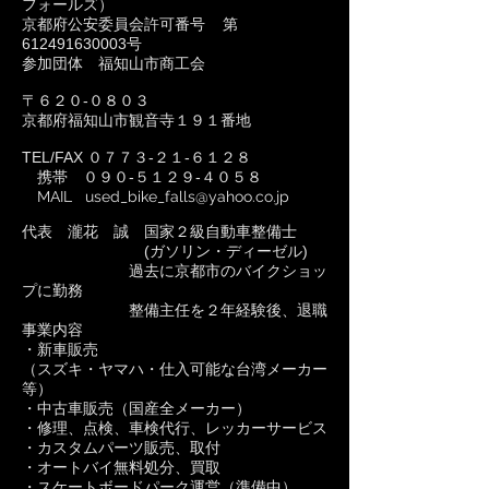
フォールズ）
京都府公安委員会許可番号 第
612491630003号
参加団体 福知山市商工会
〒６２０-０８０３
京都府福知山市観音寺１９１番地
TEL/FAX ０７７３-２１-６１２８
携帯 ０９０-５１２９-４０５８
MAIL
used_bike_falls@yahoo.co.jp
代表 瀧花 誠 国家２級自動車整備士
(ガソリン・ディーゼル)
過去に京都市のバイクショッ
プに勤務
整備主任を２年経験後、退職
事業内容
・新車販売
（スズキ・ヤマハ・仕入可能な台湾メーカー
等）
・中古車販売（国産全メーカー）
・修理、点検、車検代行、レッカーサービス
・カスタムパーツ販売、取付
・オートバイ無料処分、買取
​・スケートボードパーク運営（準備中）