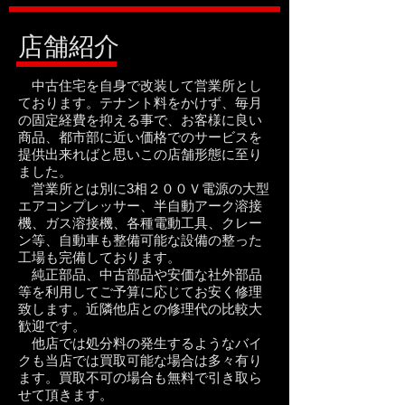
店舗紹介
中古住宅を自身で改装して営業所とし
ております。テナント料をかけず、毎月
の固定経費を抑える事で、お客様に良い
商品、都市部に近い価格でのサービスを
提供出来ればと思いこの店舗形態に至り
ました。
営業所とは別に3相２００Ｖ電源の大型
エアコンプレッサー、半自動アーク溶接
機、ガス溶接機、各種電動工具、クレー
ン等、自動車も整備可能な設備の整った
工場も完備しております。
純正部品、中古部品や安価な社外部品
等を利用してご予算に応じてお安く修理
致します。近隣他店との修理代の比較大
歓迎です。
他店では処分料の発生するようなバイ
クも当店では買取可能な場合は多々有り
ます。買取不可の場合も無料で引き取ら
せて頂きます。