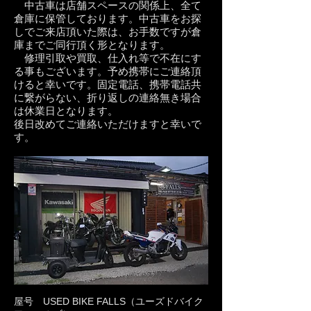
中古車は店舗スペースの関係上、全て
倉庫
​に保管しております。中古車をお探
しでご来店頂いた際は、お手数ですが倉
庫までご同行頂く形となります。
​修理引取や買取、仕入れ等で不在にす
る事もございます。予め携帯にご連絡頂
けると幸いです。固定電話、携帯電話共
に繋がらない、折り返しの連絡無き場合
は休業日となります。
​後日改めてご連絡いただけますと幸いで
す。
​
屋号 USED BIKE FALLS（ユーズドバイク