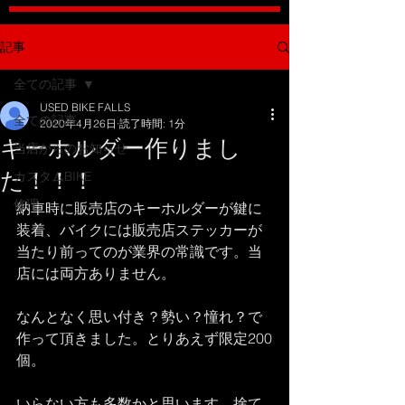
記事
全ての記事
USED BIKE FALLS
全ての記事
2020年4月26日
読了時間: 1分
キーホルダー作りまし
当店からのお知らせ
た！！！
カスタムBIKE
修理
納車時に販売店のキーホルダーが鍵に
装着、バイクには販売店ステッカーが
当たり前ってのが業界の常識です。当
店には両方ありません。
なんとなく思い付き？勢い？憧れ？で
作って頂きました。とりあえず限定200
個。
いらない方も多数かと思います…捨て